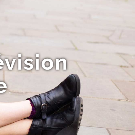
évision
e