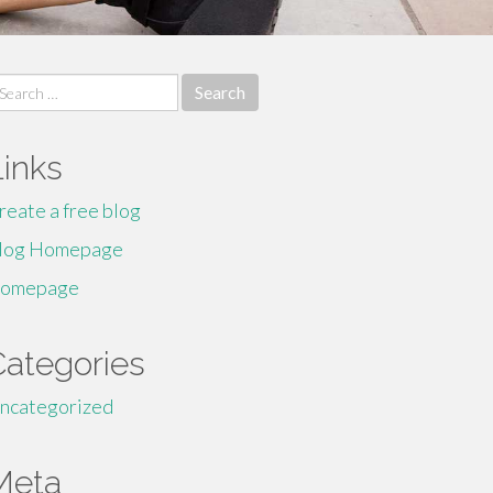
earch
r:
Links
reate a free blog
log Homepage
omepage
Categories
ncategorized
Meta