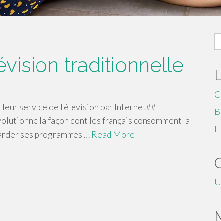
S
fo
vision traditionnelle
C
lleur service de télévision par Internet##
B
volutionne la façon dont les français consomment la
H
garder ses programmes …
Read More
U